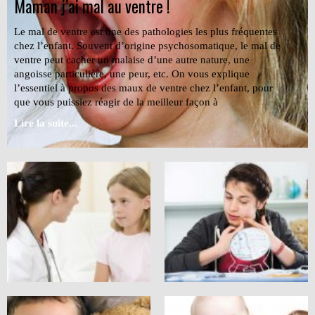
Maman j’ai mal au ventre !
Le mal de ventre est une des pathologies les plus fréquentes
chez l’enfant. Souvent d’origine psychosomatique, le mal de
ventre peut cacher un malaise d’une autre nature, une
angoisse particulière, une peur, etc. On vous explique
l’essentiel à propos des maux de ventre chez l’enfant, pour
que vous puissiez réagir de la meilleur façon à
Lire la suite...