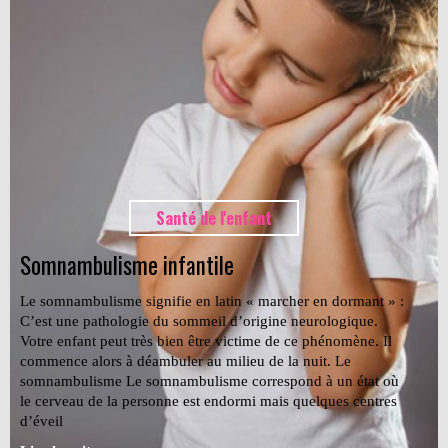
Santé de l'enfant
Somnambulisme infantile
Le somnambulisme signifie en latin « marcher en dormant » :
C’est une pathologie du sommeil d’origine neurologique.
Votre enfant peut très bien être victime de ce phénomène. Il
commence alors à déambuler au milieu de la nuit. Le
somnambulisme Le somnambulisme correspond à un état où
le cerveau de la personne est endormi mais quelques centres
d’éveil