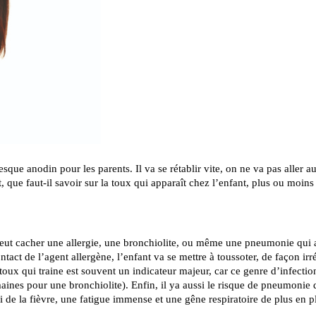
sque anodin pour les parents. Il va se rétablir vite, on ne va pas aller a
 que faut-il savoir sur la toux qui apparaît chez l’enfant, plus ou moins
ca peut cacher une allergie, une bronchiolite, ou même une pneumonie qui
ntact de l’agent allergène, l’enfant va se mettre à toussoter, de façon irr
toux qui traine est souvent un indicateur majeur, car ce genre d’infectio
maines pour une bronchiolite). Enfin, il ya aussi le risque de pneumonie
si de la fièvre, une fatigue immense et une gêne respiratoire de plus en p