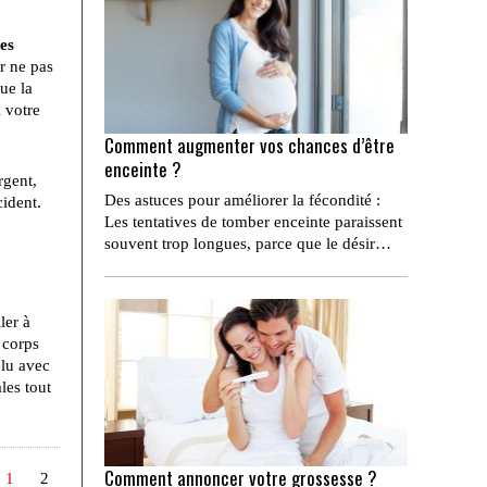
es
ur ne pas
ue la
i votre
Comment augmenter vos chances d’être
enceinte ?
rgent,
Des astuces pour améliorer la fécondité :
cident.
Les tentatives de tomber enceinte paraissent
souvent trop longues, parce que le désir…
ler à
 corps
elu avec
les tout
Comment annoncer votre grossesse ?
1
2