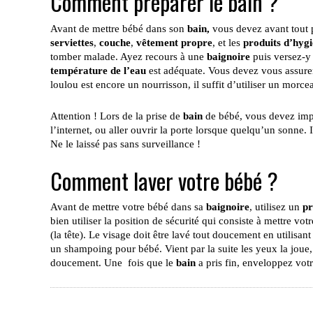
Comment préparer le bain ?
Avant de mettre bébé dans son
bain,
vous devez avant tout 
serviettes
,
couche
,
vêtement propre
, et les
produits d’hyg
tomber malade. Ayez recours à une
baignoire
puis versez-y 
température de l’eau
est adéquate. Vous devez vous assure
loulou est encore un nourrisson, il suffit d’utiliser un morc
Attention ! Lors de la prise de
bain
de bébé, vous devez impé
l’internet, ou aller ouvrir la porte lorsque quelqu’un sonne. 
Ne le laissé pas sans surveillance !
Comment laver votre bébé ?
Avant de mettre votre bébé dans sa
baignoire
, utilisez un
pr
bien utiliser la position de sécurité qui consiste à mettre 
(la tête). Le visage doit être lavé tout doucement en utilisan
un shampoing pour bébé. Vient par la suite les yeux la joue, le
doucement. Une fois que le
bain
a pris fin, enveloppez vo