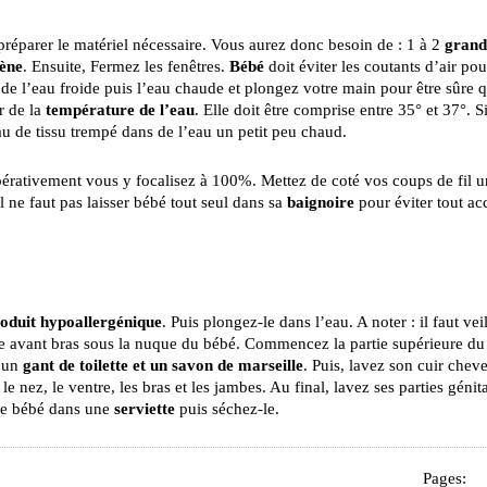
préparer le matériel nécessaire. Vous aurez donc besoin de : 1 à 2
grand
iène
. Ensuite, Fermez les fenêtres.
Bébé
doit éviter les coutants d’air po
de l’eau froide puis l’eau chaude et plongez votre main pour être sûre q
r de la
température de l’eau
. Elle doit être comprise entre 35° et 37°. S
eau de tissu trempé dans de l’eau un petit peu chaud.
rativement vous y focalisez à 100%. Mettez de coté vos coups de fil u
Il ne faut pas laisser bébé tout seul dans sa
baignoire
pour éviter tout ac
oduit hypoallergénique
. Puis plongez-le dans l’eau. A noter : il faut veil
votre avant bras sous la nuque du bébé. Commencez la partie supérieure du
t un
gant de toilette et un savon de marseille
. Puis, lavez son cuir chev
 nez, le ventre, les bras et les jambes. Au final, lavez ses parties génita
tre bébé dans une
serviette
puis séchez-le.
Pages: