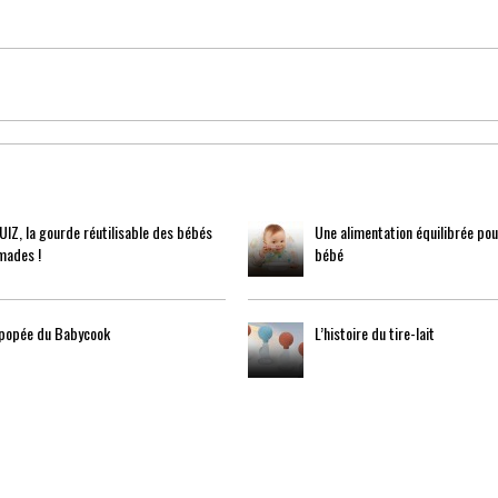
IZ, la gourde réutilisable des bébés
Une alimentation équilibrée po
mades !
bébé
épopée du Babycook
L’histoire du tire-lait