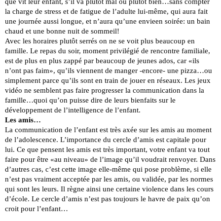
que vit leur enfant, s’il va plutôt mal ou plutôt bien…sans compter
la charge de stress et de fatigue de l’adulte lui-même, qui aura fait
une journée aussi longue, et n’aura qu’une envieen soirée: un bain
chaud et une bonne nuit de sommeil!
Avec les horaires plutôt serrés on ne se voit plus beaucoup en
famille. Le repas du soir, moment privilégié de rencontre familiale,
est de plus en plus zappé par beaucoup de jeunes ados, car «ils
n’ont pas faim», qu’ils viennent de manger -encore- une pizza…ou
simplement parce qu’ils sont en train de jouer en réseaux. Les jeux
vidéo ne semblent pas faire progresser la communication dans la
famille…quoi qu’on puisse dire de leurs bienfaits sur le
développement de l’intelligence de l’enfant.
Les amis…
La communication de l’enfant est très axée sur les amis au moment
de l’adolescence. L’importance du cercle d’amis est capitale pour
lui. Ce que pensent les amis est très important, votre enfant va tout
faire pour être «au niveau» de l’image qu’il voudrait renvoyer. Dans
d’autres cas, c’est cette image elle-même qui pose problème, si elle
n’est pas vraiment acceptée par les amis, ou validée, par les normes
qui sont les leurs. Il règne ainsi une certaine violence dans les cours
d’école. Le cercle d’amis n’est pas toujours le havre de paix qu’on
croit pour l’enfant…