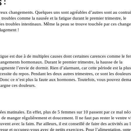
 :
ux changements. Quelques uns sont agréables d’autres sont au contrai
roubles comme la nausée et la fatigue durant le premier trimestre, le
des troubles intestinaux. Même la peau se trouve touchée par ces chang
lagement !
atigue est due à de multiples causes dont certaines carences comme le fe
angements hormonaux. Durant le premier trimestre, la hausse de la
ugmente l’envie de dormir. Rien d’alarmant, car cette période est la plus
essite du repos. Pendant les deux autres trimestres, ce sont les douleurs
e. Donc ce n’est plus la faute aux hormones. Toutefois, vous pouvez dem
argne ces douleurs.
sées matinales. En effet, plus de 5 femmes sur 10 passent par ce mal néc
 de manger régulièrement et doucement. Il ne faut pas rester le ventre v
nt avec la faim. Par ailleurs, il est conseillé de faire des activités au 
paresse et occupez-vous avec de petits exercices. Pour l’alimentation, opt