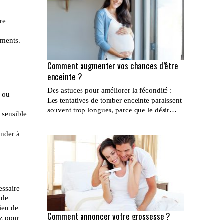
re
ements.
Comment augmenter vos chances d’être
enceinte ?
Des astuces pour améliorer la fécondité :
r ou
Les tentatives de tomber enceinte paraissent
souvent trop longues, parce que le désir…
 sensible
ander à
essaire
ide
lieu de
Comment annoncer votre grossesse ?
ez pour