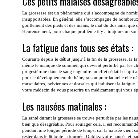
Ces petits malaises désagréables
La grossesse est un phénomène qui s’accompagne de nombre
insupportables. En général, elle s’accompagne de nombreux t
gonflement des pieds et des mains, le mal du dos ainsi que 
Heureusement, pour chaque problème il y a toujours un sou
La fatigue dans tous ses états :
Courante depuis le début jusqu’à la fin de la grossesse, la f
même le manque de sommeil qui devient perturbé par les ch
progestérone dans le sang engendre un effet sédatif ce qui a
pour le développement du bébé, raison pour laquelle elle néc
musculaires, pelviennes et dorsales qui induisent la fatigu
votre médecin de vous prescrire un médicament qui vous ép
Les nausées matinales :
La santé durant la grossesse se trouve perturbée par les nau
bien que désagréable. Pour soulager cela, il est recommandé
pendant une longue période de temps, car la nausée vient souve
rester dans le lit toute la journée. Oubliez votre nausée et 