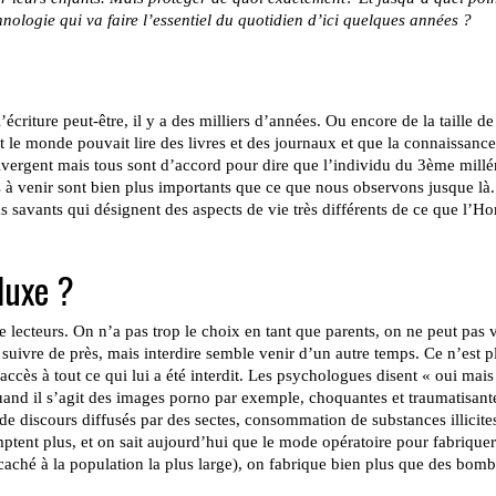
hnologie qui va faire l’essentiel du quotidien d’ici quelques années ?
’écriture peut-être, il y a des milliers d’années. Ou encore de la taille de
t le monde pouvait lire des livres et des journaux et que la connaissance 
ivergent mais tous sont d’accord pour dire que l’individu du 3ème millé
s à venir sont bien plus importants que ce que nous observons jusque 
oms savants qui désignent des aspects de vie très différents de ce que l’
luxe ?
 lecteurs. On n’a pas trop le choix en tant que parents, on ne peut pas 
et suivre de près, mais interdire semble venir d’un autre temps. Ce n’est p
ccès à tout ce qui lui a été interdit. Les psychologues disent « oui mais
 quand il s’agit des images porno par exemple, choquantes et traumatisa
e discours diffusés par des sectes, consommation de substances illicite
omptent plus, et on sait aujourd’hui que le mode opératoire pour fabrique
(caché à la population la plus large), on fabrique bien plus que des bo