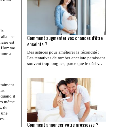
 la
allait se
Comment augmenter vos chances d’être
naire est
enceinte ?
là. Homme
Des astuces pour améliorer la fécondité :
Homme a
Les tentatives de tomber enceinte paraissent
souvent trop longues, parce que le désir…
vraiment
lus
 quand il
ntes même
s, de
r une
mbes…
Comment annoncer votre grossesse ?