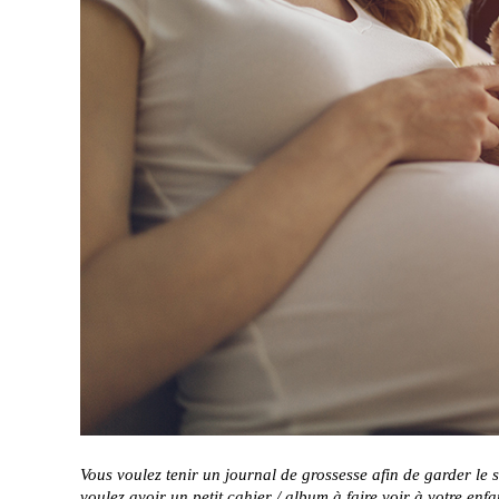
Vous voulez tenir un journal de grossesse afin de garder le
voulez avoir un petit cahier / album à faire voir à votre enf