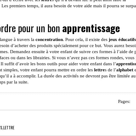
 Les premiers temps, il aura besoin de votre aide mais il pourra se surpa
’ordre pour un bon
apprentissage
langue à travers la
concentration
. Pour cela, il existe des
jeux éducatifs
soin d’acheter des produits spécialement pour ce but. Vous aurez beso
rmes. Demandez ensuite à votre enfant de suivre ces formes à l’aide de p
aces ou dans les librairies. Si vous n’avez pas ces formes rondes, vou
l suffit d’avoir les bons outils pour aider votre enfant dans l’
apprentis
t simples, votre enfant pourra mettre en ordre les
lettre
s de l’
alphabet
e
qu’il a à accomplir. La durée des activités ne devront pas être limitée a
s par la suite.
Pages:
FS
,
LETTRE