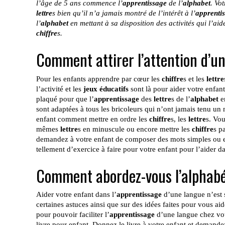
l’âge de 5 ans commence l’
apprentissage
de l’
alphabet
. Vo
lettre
s bien qu’il n’a jamais montré de l’intérêt à l’
apprenti
l’
alphabet
en mettant à sa disposition des activités qui l’ai
chiffre
s.
Comment attirer l’attention d’un
Pour les enfants apprendre par cœur les
chiffre
s et les
lettre
l’activité et les
jeux éducatifs
sont là pour aider votre enfant
plaqué pour que l’
apprentissage
des
lettre
s de l’
alphabet
en
sont adaptées à tous les bricoleurs qui n’ont jamais tenu un
enfant comment mettre en ordre les
chiffre
s, les
lettre
s. Vou
mêmes
lettre
s en minuscule ou encore mettre les
chiffre
s p
demandez à votre enfant de composer des mots simples ou 
tellement d’exercice à faire pour votre enfant pour l’aider 
Comment abordez-vous l’alphabét
Aider votre enfant dans l’
apprentissage
d’une langue n’est 
certaines astuces ainsi que sur des idées faites pour vous aide
pour pouvoir faciliter l’
apprentissage
d’une langue chez vot
livre pour enfant. Donnez le livre à votre enfant et demande