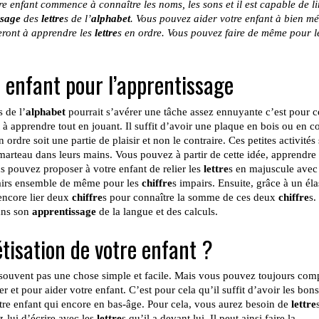
tre enfant commence à connaître les noms, les sons et il est capable de li
ssage
des
lettre
s de l’
alphabet
. Vous pouvez aider votre enfant à bien m
deront à apprendre les
lettre
s en ordre. Vous pouvez faire de même pour l
 enfant pour l’apprentissage
s de l’
alphabet
pourrait s’avérer une tâche assez ennuyante c’est pour c
 à apprendre tout en jouant. Il suffit d’avoir une plaque en bois ou en c
 ordre soit une partie de plaisir et non le contraire. Ces petites activités
 marteau dans leurs mains. Vous pouvez à partir de cette idée, apprendre 
s pouvez proposer à votre enfant de relier les
lettre
s en majuscule avec 
airs ensemble de même pour les
chiffre
s impairs. Ensuite, grâce à un éla
encore lier deux
chiffre
s pour connaître la somme de ces deux
chiffre
s.
dans son
apprentissage
de la langue et des calculs.
isation de votre enfant ?
souvent pas une chose simple et facile. Mais vous pouvez toujours comp
r et pour aider votre enfant. C’est pour cela qu’il suffit d’avoir les bons
re enfant qui encore en bas-âge. Pour cela, vous aurez besoin de
lettre
z-lui d’écrire avec les
lettre
s qu’il a devant lui. Il peut ainsi faire la