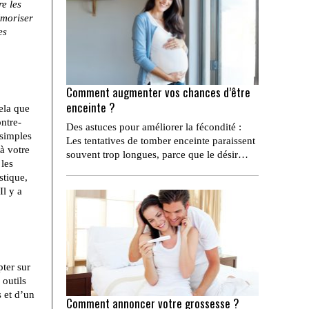
re les
émoriser
es
Comment augmenter vos chances d’être
enceinte ?
ela que
ontre-
Des astuces pour améliorer la fécondité :
 simples
Les tentatives de tomber enceinte paraissent
à votre
souvent trop longues, parce que le désir…
les
stique,
 Il y a
ter sur
 outils
s et d’un
Comment annoncer votre grossesse ?