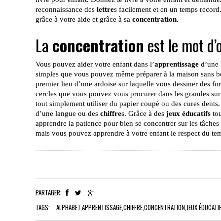
reconnaissance des
lettre
s facilement et en un temps record.
grâce à votre aide et grâce à sa
concentration
.
La
concentration
est le mot d
Vous pouvez aider votre enfant dans l’
apprentissage
d’une 
simples que vous pouvez même préparer à la maison sans be
premier lieu d’une ardoise sur laquelle vous dessiner des fo
cercles que vous pouvez vous procurer dans les grandes surf
tout simplement utiliser du papier coupé ou des cures dents. I
d’une langue ou des
chiffre
s. Grâce à des
jeux éducatifs
tou
apprendre la patience pour bien se concentrer sur les tâches 
mais vous pouvez apprendre à votre enfant le respect du temp
PARTAGER:
TAGS:
ALPHABET
,
APPRENTISSAGE
,
CHIFFRE
,
CONCENTRATION
,
JEUX ÉDUCATI